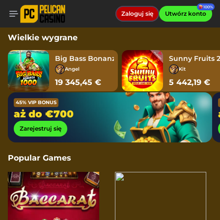
100%
Zaloguj się
Utwórz konto
Wielkie wygrane
Big Bass Bonanza 1000
Sunny Fruits 
Angel
Kit
19 345,45 €
5 442,19 €
45% VIP BONUS
aż do €700
Zarejestruj się
Popular Games